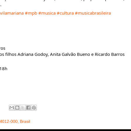
.
vilamariana
#mpb
#musica
#cultura
#musicabrasileira
ros
os filhos Adriana Godoy, Anita Galvão Bueno e Ricardo Barros
 18h
04012-000, Brasil