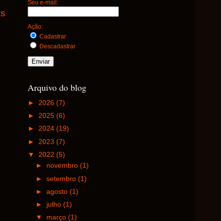
Seu e-mail:
as
Ação:
Cadastrar
Descadastrar
Arquivo do blog
►
2026
(7)
►
2025
(6)
►
2024
(19)
►
2023
(7)
▼
2022
(5)
►
novembro
(1)
►
setembro
(1)
►
agosto
(1)
►
julho
(1)
▼
março
(1)