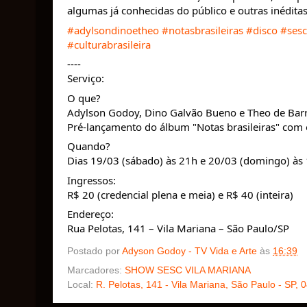
algumas já conhecidas do público e outras inéditas
#adylsondinoetheo
#notasbrasileiras
#disco
#sesc
#culturabrasileira
----
Serviço:
O que? 
Adylson Godoy, Dino Galvão Bueno e Theo de Bar
Pré-lançamento do álbum "Notas brasileiras" com 
Quando?
Dias 19/03 (sábado) às 21h e 20/03 (domingo) às
Ingressos:
R$ 20 (credencial plena e meia) e R$ 40 (inteira)
Endereço:
Rua Pelotas, 141 – Vila Mariana – São Paulo/SP
Postado por
Adyson Godoy - TV Vida e Arte
às
16:39
Marcadores:
SHOW SESC VILA MARIANA
Local:
R. Pelotas, 141 - Vila Mariana, São Paulo - SP, 