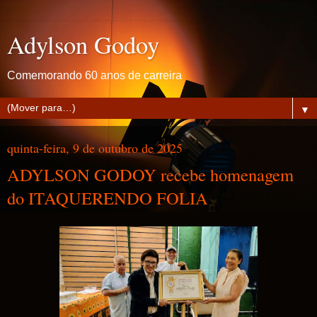
Adylson Godoy
Comemorando 60 anos de carreira
▼
quinta-feira, 9 de outubro de 2025
ADYLSON GODOY recebe homenagem
do ITAQUERENDO FOLIA