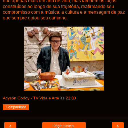
não apenas mais um ano de vida, mas também os laços
construídos ao longo de sua trajetória, reafirmando seu
compromisso com a música, a cultura e a mensagem de paz
que sempre guiou seu caminho.
Adyson Godoy - TV Vida e Arte
às
21:00
Compartilhar
‹
›
Página inicial