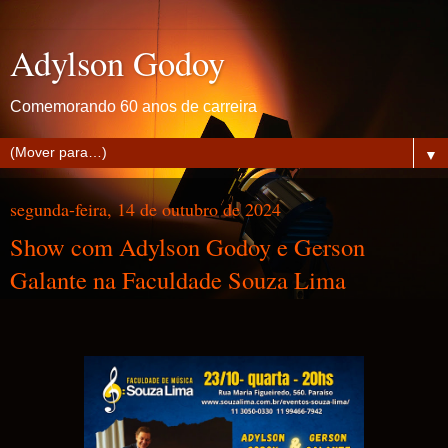
Adylson Godoy
Comemorando 60 anos de carreira
▼
segunda-feira, 14 de outubro de 2024
Show com Adylson Godoy e Gerson
Galante na Faculdade Souza Lima