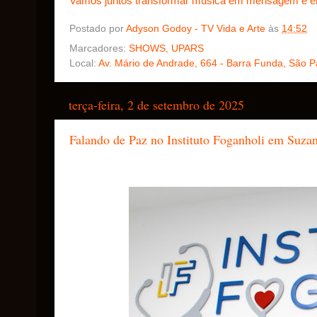
Vamos juntos transformar música em mensagem e 
Postado por
Adyson Godoy - TV Vida e Arte
às
14:52
Marcadores:
SHOWS
,
UPARS
Local:
Av. Mário de Andrade, 664 - Barra Funda, São Pa
terça-feira, 2 de setembro de 2025
Falando de Paz no Instituto Foganholi em Suza