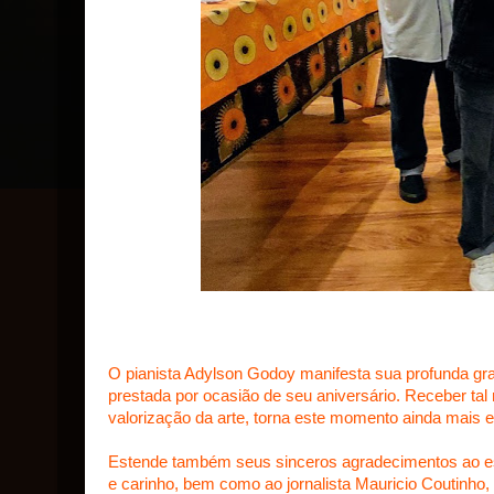
O pianista Adylson Godoy manifesta sua profunda gra
prestada por ocasião de seu aniversário. Receber ta
valorização da arte, torna este momento ainda mais esp
Estende também seus sinceros agradecimentos ao es
e carinho, bem como ao jornalista Mauricio Coutinho