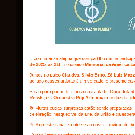
É com imensa alegria que compartilho minha partici
de 2025
, às
21h
, no icônico
Memorial da América La
Juntos no palco
Claudya
,
Silvio Brito
,
Zé Luiz Mazzi
ao lado desses artistas é um verdadeiro presente da 
E não para por aí: teremos o encantador
Coral Infan
Recski
, e a
Orquestra Pop Arte Viva
, conduzida pe
🌟 Muitas outras surpresas estão sendo preparadas
celebração inesquecível da arte, da união e da esper
💛 Siga este canal e junte-se ao nosso movimento:
#