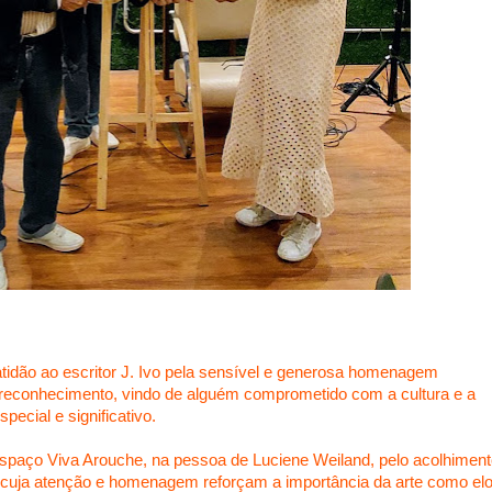
tidão ao escritor J. Ivo pela sensível e generosa homenagem
l reconhecimento, vindo de alguém comprometido com a cultura e a
ecial e significativo.
paço Viva Arouche, na pessoa de Luciene Weiland, pelo acolhiment
, cuja atenção e homenagem reforçam a importância da arte como el