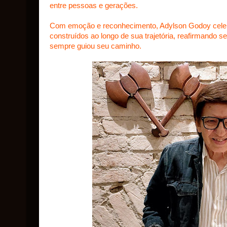
entre pessoas e gerações.
Com emoção e reconhecimento, Adylson Godoy cele
construídos ao longo de sua trajetória, reafirmand
sempre guiou seu caminho.