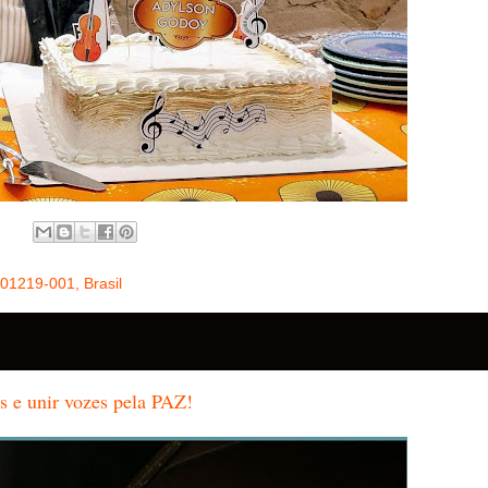
 01219-001, Brasil
 e unir vozes pela PAZ!