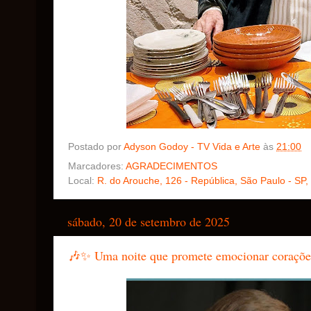
Postado por
Adyson Godoy - TV Vida e Arte
às
21:00
Marcadores:
AGRADECIMENTOS
Local:
R. do Arouche, 126 - República, São Paulo - SP,
sábado, 20 de setembro de 2025
🎶✨ Uma noite que promete emocionar corações