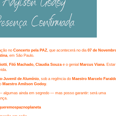
pação no
Concerto pela PAZ
, que acontecerá no dia
07 de Novembr
tina
, em São Paulo.
otti
,
Filó Machado, Claudia Souza
e o genial
Marcus Viana
. Estar
vida.
to-Juvenil de Alumínio
, sob a regência do
Maestro Marcelo Farald
lo
Maestro Amilson Godoy
.
 — algumas ainda em segredo — mas posso garantir: será uma
ança.
queremospaznoplaneta