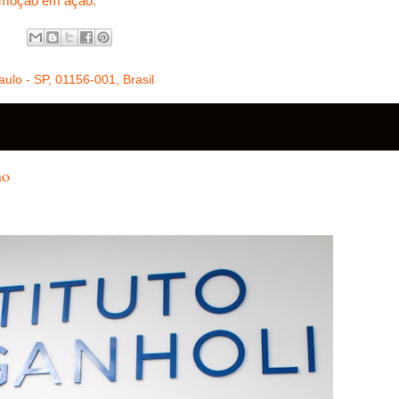
emoção em ação.
ulo - SP, 01156-001, Brasil
no