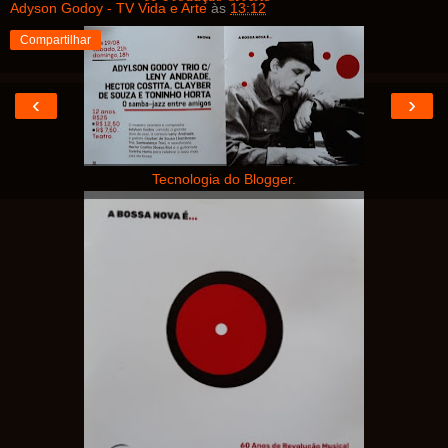
Adyson Godoy - TV Vida e Arte
às
13:12
Compartilhar
‹
›
Página inicial
Ver versão para a web
Tecnologia do
Blogger
.