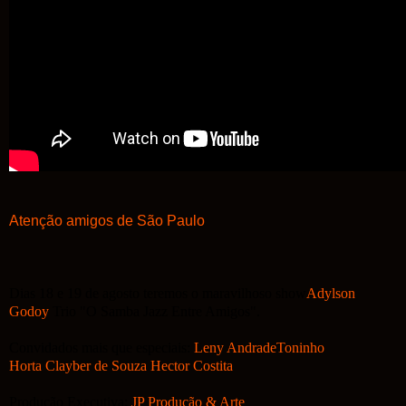
Atenção amigos de
São Paulo
Dias 18 e 19 de agosto teremos o maravilhoso show
Adylson
Godoy
Trio "O Samba Jazz Entre Amigos".
Convidados mais que especiais:
Leny Andrade
Toninho
Horta
Clayber de Souza
Hector Costita
Produção Executiva:
JP Produção & Arte