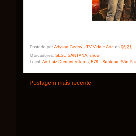
Postado por
Adyson Godoy - TV Vida e Arte
às
06:21
Marcadores:
SESC SANTANA
,
show
Local:
Av. Luiz Dumont Villares, 579 - Santana, São Pau
Postagem mais recente