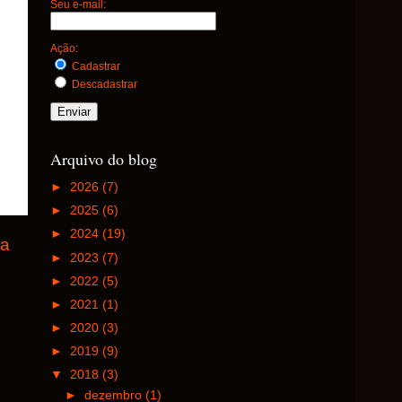
Seu e-mail:
Ação:
Cadastrar
Descadastrar
Arquivo do blog
►
2026
(7)
►
2025
(6)
►
2024
(19)
ga
►
2023
(7)
►
2022
(5)
►
2021
(1)
►
2020
(3)
►
2019
(9)
▼
2018
(3)
►
dezembro
(1)