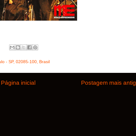
lo - SP, 02085-100, Brasil
Página inicial
Postagem mais anti