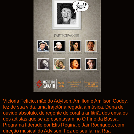
Victoria Felicio, mãe do Adylson, Amilton e Amilson Godoy,
fez de sua vida, uma trajetória regada a música. Dona de
ouvido absoluto, de regente de coral a anfitriã, dos ensaios
dos artistas que se apresentavam no O Fino da Bossa.
Programa liderado por Elis Regina e Jair Rodrigues, com
direção musical do Adylson. Fez de seu lar na Rua