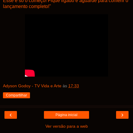
Esse é só o começo! Fique ligado e aguarde para conferir o
lançamento completo!"
Adyson Godoy - TV Vida e Arte
às
17:33
Compartilhar
‹
›
Página inicial
Ver versão para a web