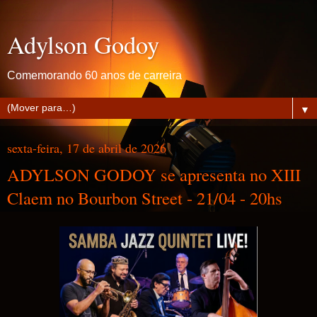
Adylson Godoy
Comemorando 60 anos de carreira
▼
sexta-feira, 17 de abril de 2026
ADYLSON GODOY se apresenta no XIII
Claem no Bourbon Street - 21/04 - 20hs