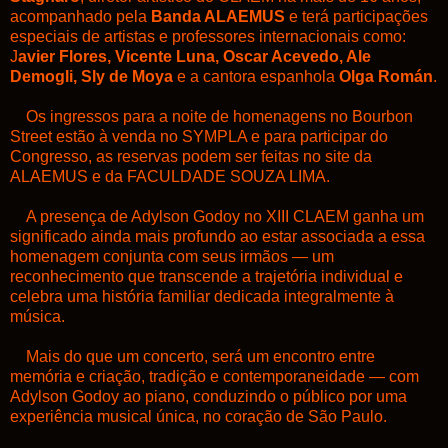
acompanhado pela
Banda ALAEMUS
e terá participações
especiais de artistas e professores internacionais como:
J
avier Flores, Vicente Luna, Oscar Acevedo, Ale
Demogli, Sly de Moya
e a cantora espanhola
Olga Román
.
Os ingressos para a noite de homenagens no Bourbon
Street estão à venda no
SYMPLA
e para participar do
Congresso, as reservas podem ser feitas no site da
ALAEMUS
e da
FACULDADE SOUZA LIMA.
A presença de Adylson Godoy no XIII CLAEM ganha um
significado ainda mais profundo ao estar associada a essa
homenagem conjunta com seus irmãos — um
reconhecimento que transcende a trajetória individual e
celebra uma história familiar dedicada integralmente à
música.
Mais do que um concerto, será um encontro entre
memória e criação, tradição e contemporaneidade — com
Adylson Godoy ao piano, conduzindo o público por uma
experiência musical única, no coração de São Paulo.