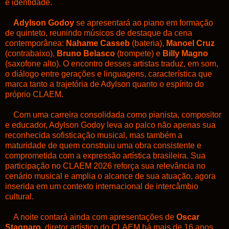
e identidade.
Adylson Godoy
se apresentará ao piano em formação
de quinteto, reunindo músicos de destaque da cena
contemporânea:
Nahame Casseb
(bateria),
Manoel Cruz
(contrabaixo),
Bruno Belasco
(trompete) e
Billy Magno
(saxofone alto). O encontro desses artistas traduz, em som,
o diálogo entre gerações e linguagens, característica que
marca tanto a trajetória de Adylson quanto o espírito do
próprio CLAEM.
Com uma carreira consolidada como pianista, compositor
e educador, Adylson Godoy leva ao palco não apenas sua
reconhecida sofisticação musical, mas também a
maturidade de quem construiu uma obra consistente e
comprometida com a expressão artística brasileira. Sua
participação no CLAEM 2026 reforça sua relevância no
cenário musical e amplia o alcance de sua atuação, agora
inserida em um contexto internacional de intercâmbio
cultural.
A noite contará ainda com apresentações de
Oscar
Stagnaro
, diretor artístico do CLAEM há mais de 16 anos,