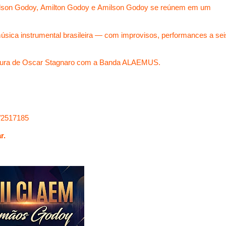
lson Godoy
,
Amilton Godoy
e
Amilson Godoy
se reúnem em um
úsica instrumental brasileira — com improvisos, performances a sei
tura de
Oscar Stagnaro
com a Banda ALAEMUS.
s/2517185
r.