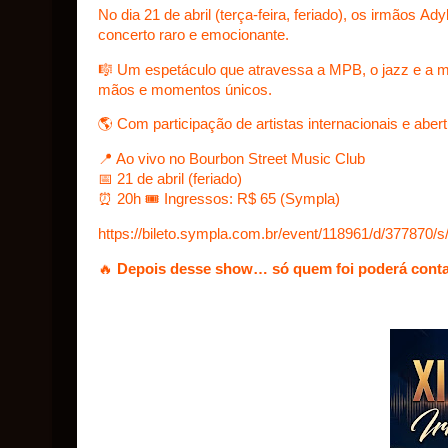
No dia 21 de abril (terça-feira, feriado), os irmãos
Ady
concerto raro e emocionante.
🎼 Um espetáculo que atravessa a MPB, o jazz e a m
mãos e momentos únicos.
🌎 Com participação de artistas internacionais e aber
📍 Ao vivo no Bourbon Street Music Club
📅 21 de abril (feriado)
⏰ 20h 🎟️ Ingressos: R$ 65 (Sympla)
https://bileto.sympla.com.br/event/118961/d/377870/
🔥
Depois desse show… só quem foi poderá conta