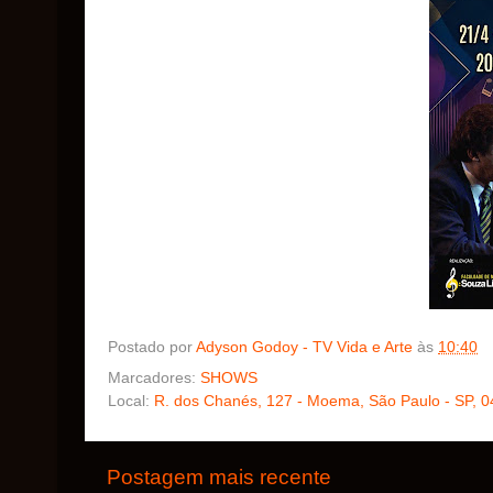
Postado por
Adyson Godoy - TV Vida e Arte
às
10:40
Marcadores:
SHOWS
Local:
R. dos Chanés, 127 - Moema, São Paulo - SP, 0
Postagem mais recente