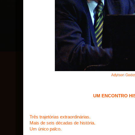
Adylson Godoy
UM ENCONTRO HIS
Três trajetórias extraordinárias.
Mais de seis décadas de história.
Um único palco.