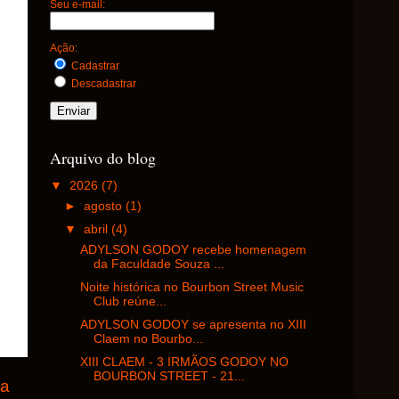
Seu e-mail:
Ação:
Cadastrar
Descadastrar
Arquivo do blog
▼
2026
(7)
►
agosto
(1)
▼
abril
(4)
ADYLSON GODOY recebe homenagem
da Faculdade Souza ...
Noite histórica no Bourbon Street Music
Club reúne...
ADYLSON GODOY se apresenta no XIII
Claem no Bourbo...
XIII CLAEM - 3 IRMÃOS GODOY NO
BOURBON STREET - 21...
ga