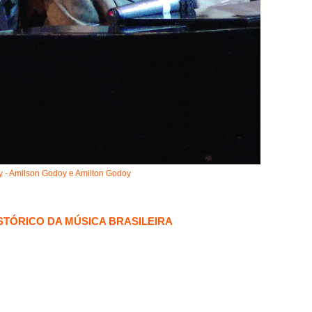
 - Amilson Godoy e Amilton Godoy
TÓRICO DA MÚSICA BRASILEIRA